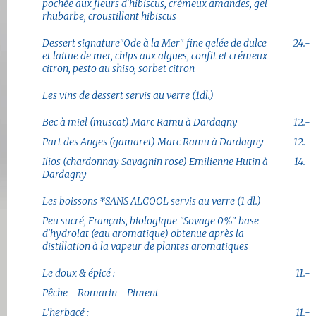
pochée aux fleurs d'hibiscus, crémeux amandes, gel
rhubarbe, croustillant hibiscus
Dessert signature"Ode à la Mer" fine gelée de dulce
24.-
et laitue de mer, chips aux algues, confit et crémeux
citron, pesto au shiso, sorbet citron
Les vins de dessert servis au verre (1dl.)
Bec à miel (muscat) Marc Ramu à Dardagny
12.-
Part des Anges (gamaret) Marc Ramu à Dardagny
12.-
Ilios (chardonnay Savagnin rose) Emilienne Hutin à
14.-
Dardagny
Les boissons *SANS ALCOOL servis au verre (1 dl.)
Peu sucré, Français, biologique "Sovage 0%" base
d'hydrolat (eau aromatique) obtenue après la
distillation à la vapeur de plantes aromatiques
Le doux & épicé :
11.-
Pêche - Romarin - Piment
L'herbacé :
11.-