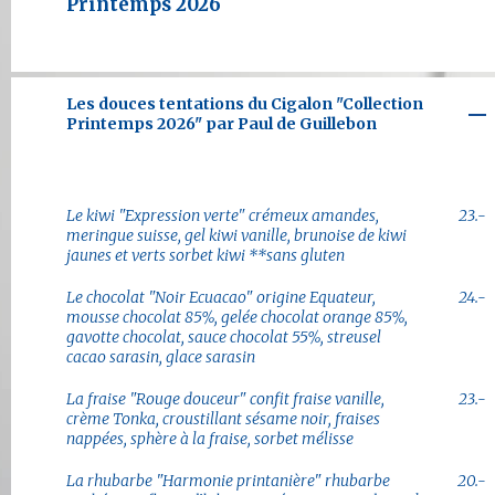
Printemps 2026
Les douces tentations du Cigalon "Collection
Printemps 2026" par Paul de Guillebon
Le kiwi "Expression verte" crémeux amandes,
23.-
meringue suisse, gel kiwi vanille, brunoise de kiwi
jaunes et verts sorbet kiwi **sans gluten
Le chocolat "Noir Ecuacao" origine Equateur,
24.-
mousse chocolat 85%, gelée chocolat orange 85%,
gavotte chocolat, sauce chocolat 55%, streusel
cacao sarasin, glace sarasin
La fraise "Rouge douceur" confit fraise vanille,
23.-
crème Tonka, croustillant sésame noir, fraises
nappées, sphère à la fraise, sorbet mélisse
La rhubarbe "Harmonie printanière" rhubarbe
20.-